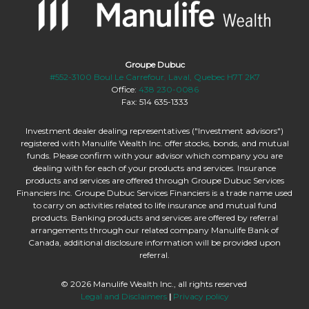
Groupe Dubuc
#552-3100 Boul Le Carrefour, Laval, Quebec H7T 2K7
Office:
438 230-0086
Fax: 514 635-1333
Investment dealer dealing representatives ("Investment advisors")
registered with Manulife Wealth Inc. offer stocks, bonds, and mutual
funds. Please confirm with your advisor which company you are
dealing with for each of your products and services. Insurance
products and services are offered through Groupe Dubuc Services
Financiers Inc. Groupe Dubuc Services Financiers is a trade name used
to carry on activities related to life insurance and mutual fund
products. Banking products and services are offered by referral
arrangements through our related company Manulife Bank of
Canada, additional disclosure information will be provided upon
referral.
©
2026
Manulife Wealth Inc., all rights reserved
Legal and Disclaimers
|
Privacy policy