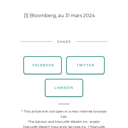
[1] Bloomberg, au 31 mars 2024
SHARE
FACEBOOK
TWITTER
LINKEDIN
* This article link will open in a new internet browser
tab.
The Advisor and Manulife Wealth Inc. and/or
Manulife Wealth Insurance Services Inc. (“Manulife